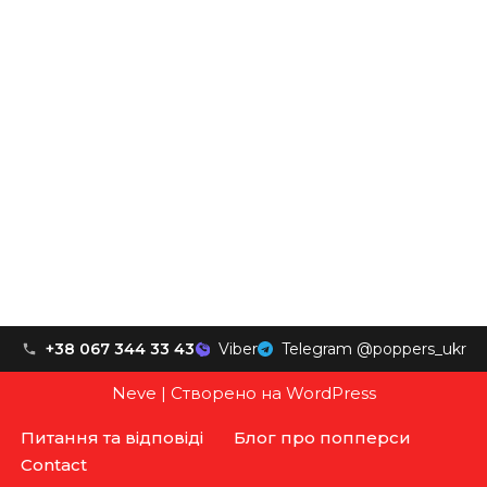
+38 067 344 33 43
Viber
Telegram @poppers_ukr
Neve
| Створено на
WordPress
Питання та відповіді
Блог про попперси
Contact