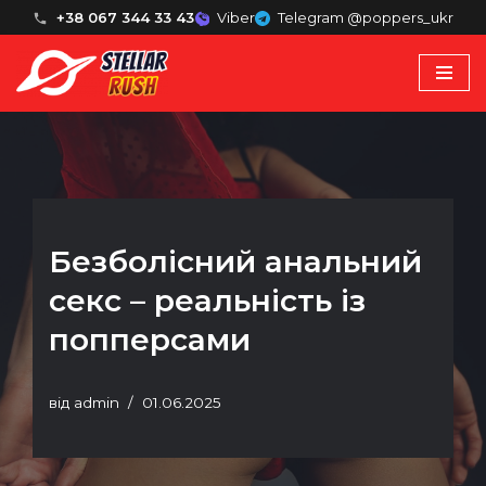
+38 067 344 33 43
Viber
Telegram @poppers_ukr
Перейти
до
вмісту
Безболісний анальний
секс – реальність із
попперсами
від
admin
01.06.2025