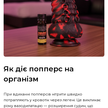
Як діє попперс на
організм
При вдиханні попперсів нітрити швидко
потрапляють у кровотік через легені. Це викликає
різку вазодилатацію — розширення судин, що