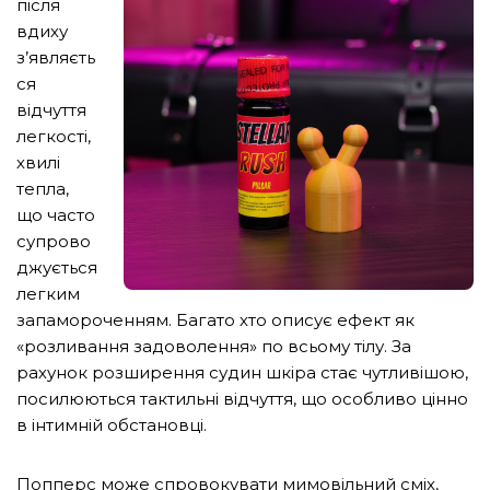
після
вдиху
з’являєть
ся
відчуття
легкості,
хвилі
тепла,
що часто
супрово
джується
легким
запамороченням. Багато хто описує ефект як
«розливання задоволення» по всьому тілу. За
рахунок розширення судин шкіра стає чутливішою,
посилюються тактильні відчуття, що особливо цінно
в інтимній обстановці.
Попперс може спровокувати мимовільний сміх,