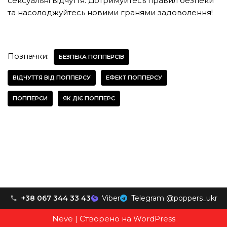
сексуальні відчуття. Дотримуйтесь правил безпеки
та насолоджуйтесь новими гранями задоволення!
Позначки:
БЕЗПЕКА ПОППЕРСІВ
ВІДЧУТТЯ ВІД ПОППЕРСУ
ЕФЕКТ ПОППЕРСУ
ПОППЕРСИ
ЯК ДІЄ ПОППЕРС
+38 067 344 33 43
Viber
Telegram @poppers_ukr
Neve
| Створено на
WordPress