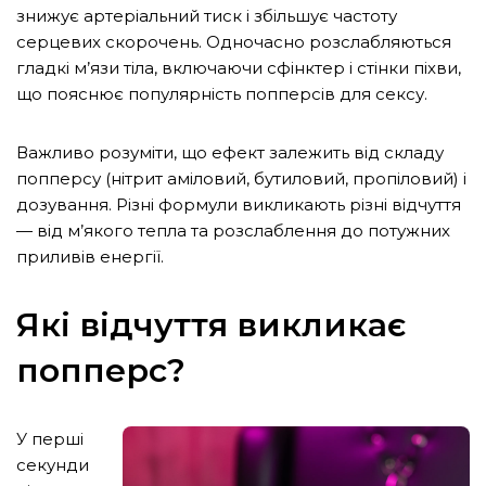
знижує артеріальний тиск і збільшує частоту
серцевих скорочень. Одночасно розслабляються
гладкі м’язи тіла, включаючи сфінктер і стінки піхви,
що пояснює популярність попперсів для сексу.
Важливо розуміти, що ефект залежить від складу
попперсу (нітрит аміловий, бутиловий, пропіловий) і
дозування. Різні формули викликають різні відчуття
— від м’якого тепла та розслаблення до потужних
приливів енергії.
Які відчуття викликає
попперс?
У перші
секунди