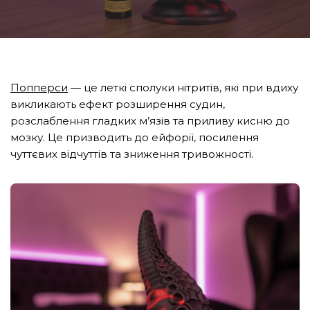
Попперси
— це леткі сполуки нітритів, які при вдиху
викликають ефект розширення судин,
розслаблення гладких м’язів та приливу кисню до
мозку. Це призводить до ейфорії, посилення
чуттєвих відчуттів та зниження тривожності.