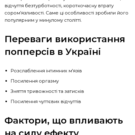
відчуття безтурботності, короткочасну втрату
сором’язливості. Саме ці особливості зробили його
популярним у минулому столітті.
Переваги використання
попперсів в Україні
Розслаблення інтимних м’язів
Посилення оргазму
Зняття тривожності та затисків
Посилення чуттєвих відчуттів
Фактори, що впливають
на силу ефекту