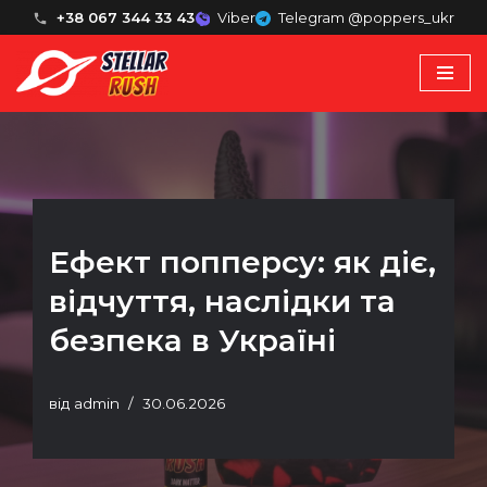
+38 067 344 33 43
Viber
Telegram @poppers_ukr
Перейти
до
вмісту
Ефект попперсу: як діє,
відчуття, наслідки та
безпека в Україні
від
admin
30.06.2026