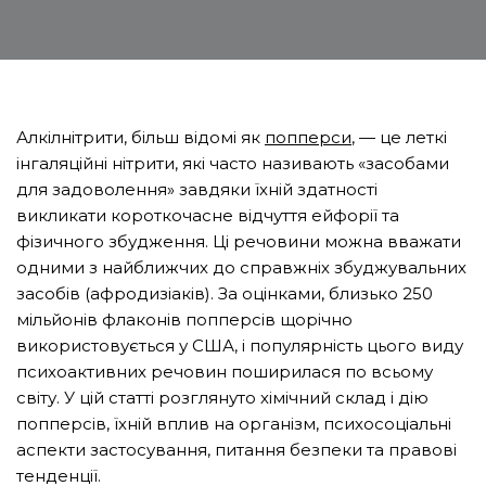
Алкілнітрити, більш відомі як
попперси
, — це леткі
інгаляційні нітрити, які часто називають «засобами
для задоволення» завдяки їхній здатності
викликати короткочасне відчуття ейфорії та
фізичного збудження. Ці речовини можна вважати
одними з найближчих до справжніх збуджувальних
засобів (афродизіаків). За оцінками, близько 250
мільйонів флаконів попперсів щорічно
використовується у США, і популярність цього виду
психоактивних речовин поширилася по всьому
світу. У цій статті розглянуто хімічний склад і дію
попперсів, їхній вплив на організм, психосоціальні
аспекти застосування, питання безпеки та правові
тенденції.