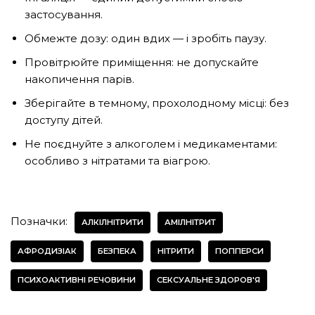
застосування.
Обмежте дозу: один вдих — і зробіть паузу.
Провітрюйте приміщення: не допускайте
накопичення парів.
Зберігайте в темному, прохолодному місці: без
доступу дітей.
Не поєднуйте з алкоголем і медикаментами:
особливо з нітратами та віагрою.
Позначки:
АЛКІЛНІТРИТИ
АМІЛНІТРИТ
АФРОДИЗІАК
БЕЗПЕКА
НІТРИТИ
ПОППЕРСИ
ПСИХОАКТИВНІ РЕЧОВИНИ
СЕКСУАЛЬНЕ ЗДОРОВ'Я