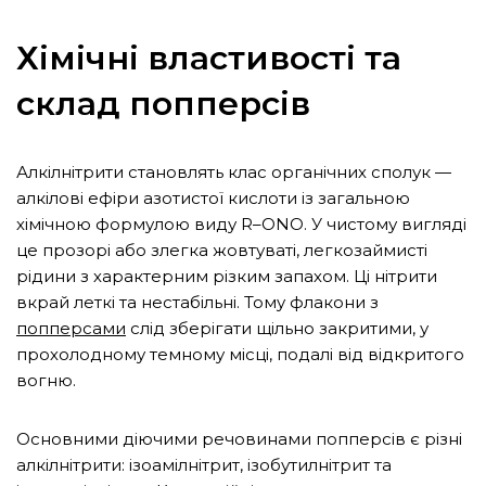
Хімічні властивості та
склад попперсів
Алкілнітрити становлять клас органічних сполук —
алкілові ефіри азотистої кислоти із загальною
хімічною формулою виду R–ONO. У чистому вигляді
це прозорі або злегка жовтуваті, легкозаймисті
рідини з характерним різким запахом. Ці нітрити
вкрай леткі та нестабільні. Тому флакони з
попперсами
слід зберігати щільно закритими, у
прохолодному темному місці, подалі від відкритого
вогню.
Основними діючими речовинами попперсів є різні
алкілнітрити: ізоамілнітрит, ізобутилнітрит та