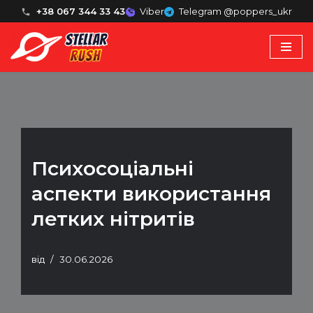
+38 067 344 33 43
Viber
Telegram @poppers_ukr
Перейти
до
вмісту
Психосоціальні
аспекти використання
летких нітритів
від
30.06.2026