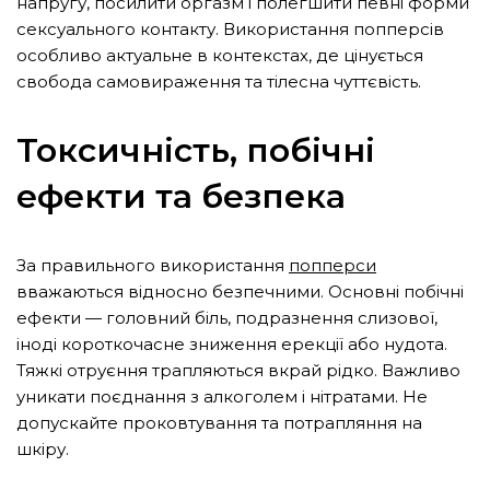
напругу, посилити оргазм і полегшити певні форми
сексуального контакту. Використання попперсів
особливо актуальне в контекстах, де цінується
свобода самовираження та тілесна чуттєвість.
Токсичність, побічні
ефекти та безпека
За правильного використання
попперси
вважаються відносно безпечними. Основні побічні
ефекти — головний біль, подразнення слизової,
іноді короткочасне зниження ерекції або нудота.
Тяжкі отруєння трапляються вкрай рідко. Важливо
уникати поєднання з алкоголем і нітратами. Не
допускайте проковтування та потрапляння на
шкіру.