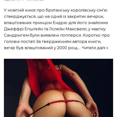
У новітній книзі про британську королівську сім’ю
стверджується, що на одній із закритих вечірок,
влаштованих принцом Ендрю для його знайомих
Джеффрі Епштейн та Гіслейн Максвелл, у маєтку
Сандрінгем були виявлені попперси. Коротко про
головні постаті За твердженням автора книги,
вечір був влаштований у 2000 році,…
Читати далі »