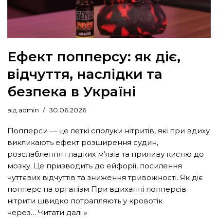
Ефект попперсу: як діє,
відчуття, наслідки та
безпека в Україні
від
admin
30.06.2026
Попперси — це леткі сполуки нітритів, які при вдиху
викликають ефект розширення судин,
розслаблення гладких м’язів та приливу кисню до
мозку. Це призводить до ейфорії, посилення
чуттєвих відчуттів та зниження тривожності. Як діє
попперс на організм При вдиханні попперсів
нітрити швидко потрапляють у кровотік
через…
Читати далі »