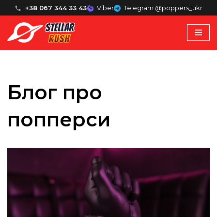
+38 067 344 33 43
Viber
Telegram @poppers_ukr
Перейти
до
вмісту
Блог про
попперси