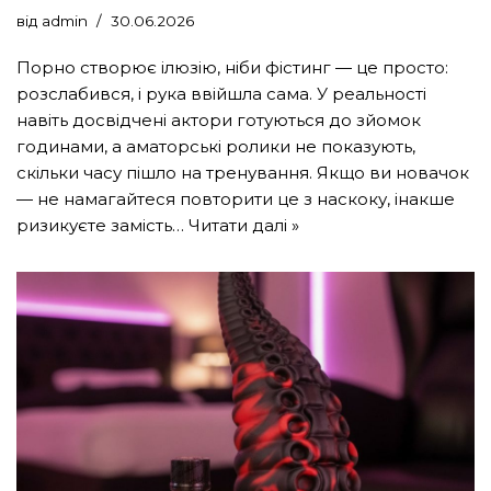
від
admin
30.06.2026
Порно створює ілюзію, ніби фістинг — це просто:
розслабився, і рука ввійшла сама. У реальності
навіть досвідчені актори готуються до зйомок
годинами, а аматорські ролики не показують,
скільки часу пішло на тренування. Якщо ви новачок
— не намагайтеся повторити це з наскоку, інакше
ризикуєте замість…
Читати далі »