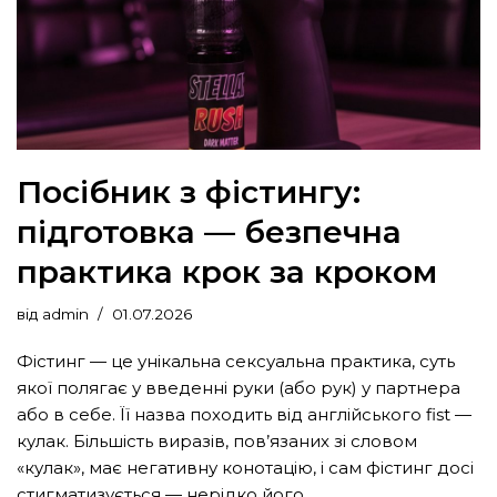
Посібник з фістингу:
підготовка — безпечна
практика крок за кроком
від
admin
01.07.2026
Фістинг — це унікальна сексуальна практика, суть
якої полягає у введенні руки (або рук) у партнера
або в себе. Її назва походить від англійського fist —
кулак. Більшість виразів, пов’язаних зі словом
«кулак», має негативну конотацію, і сам фістинг досі
стигматизується — нерідко його